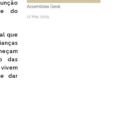
função
Assembleia Geral
ce do
17 Mar, 2025
ral que
ianças
orneçam
ão das
 vivem
 e dar