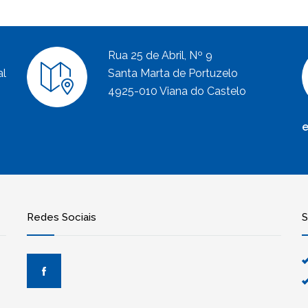
Rua 25 de Abril, Nº 9
al
Santa Marta de Portuzelo
4925-010 Viana do Castelo
e
Redes Sociais
S