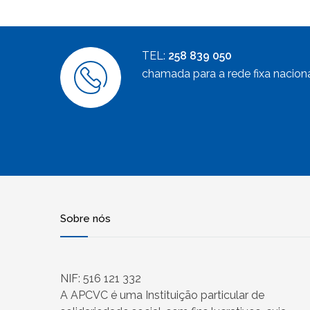
TEL:
258 839 050
chamada para a rede fixa nacion
Sobre nós
NIF: 516 121 332
A APCVC é uma Instituição particular de