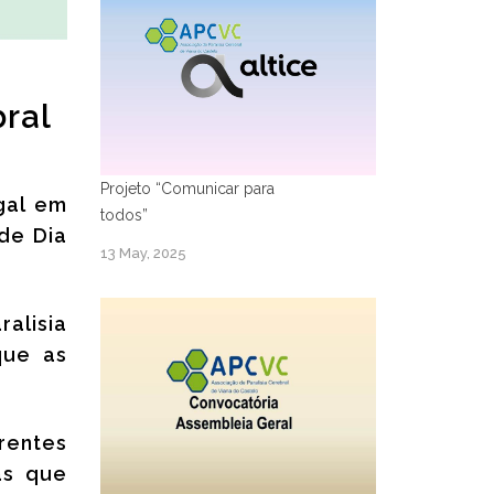
bral
Projeto “Comunicar para
gal em
todos”
 de Dia
13 May, 2025
alisia
que as
rentes
as que