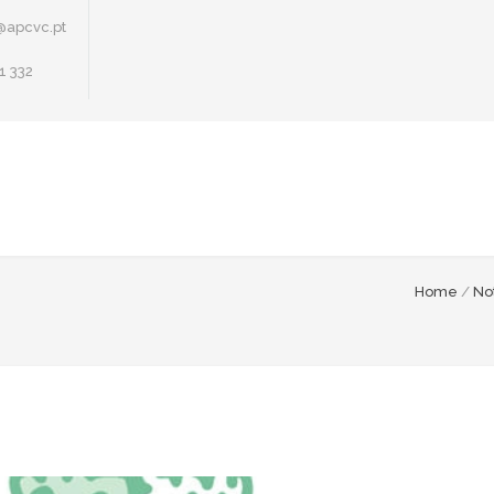
@apcvc.pt
1 332
Home
/
Not