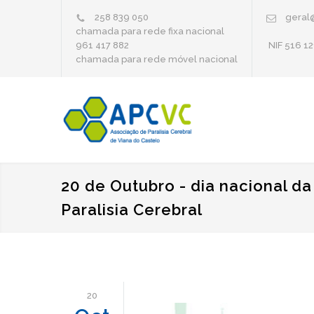
258 839 050
geral
chamada para rede fixa nacional
961 417 882
NIF 516 12
chamada para rede móvel nacional
20 de Outubro - dia nacional da
Paralisia Cerebral
20