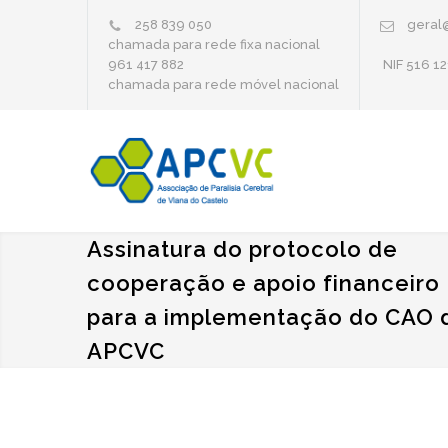
258 839 050
geral
chamada para rede fixa nacional
961 417 882
NIF 516 12
chamada para rede móvel nacional
Assinatura do protocolo de
cooperação e apoio financeiro
para a implementação do CAO 
APCVC