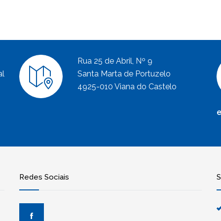
Rua 25 de Abril, Nº 9
al
Santa Marta de Portuzelo
4925-010 Viana do Castelo
e
Redes Sociais
S