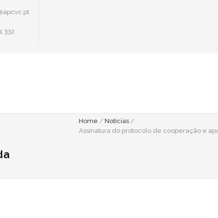
@apcvc.pt
1 332
Home
/
Notícias
/
Assinatura do protocolo de cooperação e a
da