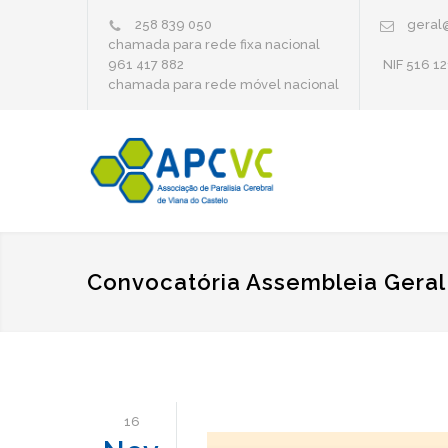
258 839 050
geral
chamada para rede fixa nacional
961 417 882
NIF 516 12
chamada para rede móvel nacional
Convocatória Assembleia Geral
16