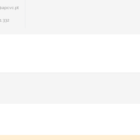
@apcvc.pt
1 332